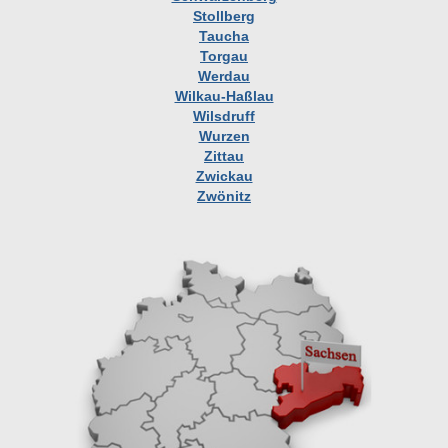
Stollberg
Taucha
Torgau
Werdau
Wilkau-Haßlau
Wilsdruff
Wurzen
Zittau
Zwickau
Zwönitz