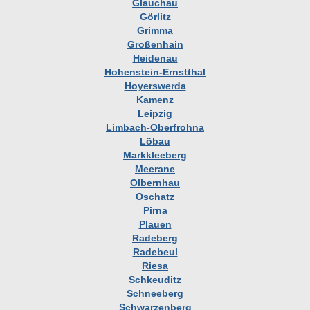
Glauchau
Görlitz
Grimma
Großenhain
Heidenau
Hohenstein-Ernstthal
Hoyerswerda
Kamenz
Leipzig
Limbach-Oberfrohna
Löbau
Markkleeberg
Meerane
Olbernhau
Oschatz
Pirna
Plauen
Radeberg
Radebeul
Riesa
Schkeuditz
Schneeberg
Schwarzenberg