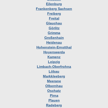
Eilenburg
Frankenberg Sachsen
Freiberg
Freital
Glauchau
Görlitz
Grimma
Großenhain
Heidenau
Hohenstein-Ernstthal
Hoyerswerda
Kamenz
Leipzig
Limbach-Oberfrohna
Löbau
Markkleeberg
Meerane
Olbernhau
Oschatz
Pirna
Plauen
Radeberg