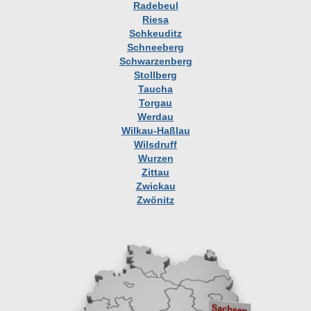
Radebeul
Riesa
Schkeuditz
Schneeberg
Schwarzenberg
Stollberg
Taucha
Torgau
Werdau
Wilkau-Haßlau
Wilsdruff
Wurzen
Zittau
Zwickau
Zwönitz