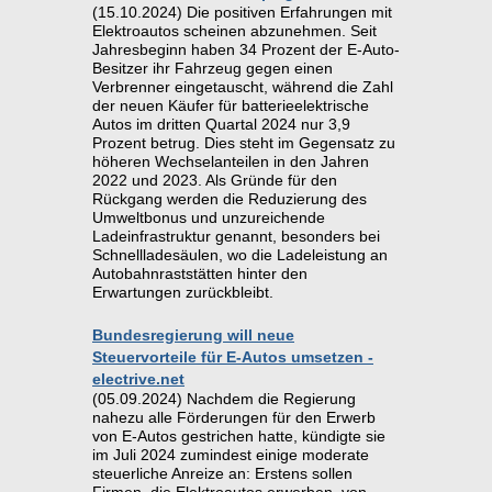
(15.10.2024) Die positiven Erfahrungen mit
Elektroautos scheinen abzunehmen. Seit
Jahresbeginn haben 34 Prozent der E-Auto-
Besitzer ihr Fahrzeug gegen einen
Verbrenner eingetauscht, während die Zahl
der neuen Käufer für batterieelektrische
Autos im dritten Quartal 2024 nur 3,9
Prozent betrug. Dies steht im Gegensatz zu
höheren Wechselanteilen in den Jahren
2022 und 2023. Als Gründe für den
Rückgang werden die Reduzierung des
Umweltbonus und unzureichende
Ladeinfrastruktur genannt, besonders bei
Schnellladesäulen, wo die Ladeleistung an
Autobahnraststätten hinter den
Erwartungen zurückbleibt.
Bundesregierung will neue
Steuervorteile für E-Autos umsetzen -
electrive.net
(05.09.2024) Nachdem die Regierung
nahezu alle Förderungen für den Erwerb
von E-Autos gestrichen hatte, kündigte sie
im Juli 2024 zumindest einige moderate
steuerliche Anreize an: Erstens sollen
Firmen, die Elektroautos erwerben, von