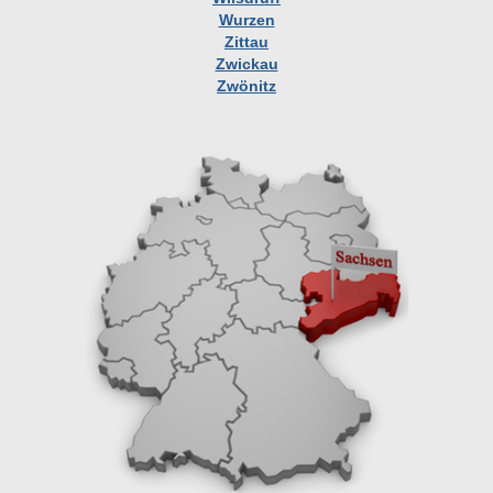
Wurzen
Zittau
Zwickau
Zwönitz