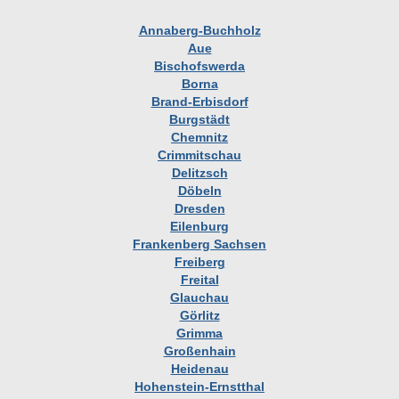
Annaberg-Buchholz
Aue
Bischofswerda
Borna
Brand-Erbisdorf
Burgstädt
Chemnitz
Crimmitschau
Delitzsch
Döbeln
Dresden
Eilenburg
Frankenberg Sachsen
Freiberg
Freital
Glauchau
Görlitz
Grimma
Großenhain
Heidenau
Hohenstein-Ernstthal