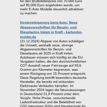
für den Bruttolistenpreis von 70.000 Euro
auf 95.000 Euro angehoben wurde, um
mehr E-Auto Modelle steuerlich attraktiver
zu machen.
Kostensteigerung beim Auto: Neue
Abgasvorschriften für Benzin- und
Dieselautos treten in Kraft - karlsruhe-
insider.de
(21.12.2024) Abgase von Autos schädigen
die Umwelt, weshalb neue, strenge
Abgasvorschriften für Benzin- und
Dieselautos ab 2025 in Kraft treten.
Autobauer müssen sich künftig an die EU-
Vorgaben halten, die den durchschnittlichen
CO?-Ausstoß neuer Fahrzeuge auf 93,6
Gramm pro Kilometer begrenzen, was
einem Rückgang von 15 Prozent entspricht.
Diese Regelung betrifft besonders deutsche
Hersteller, die bereits mit sinkenden
Elektroauto-Verkäufen kämpfen: Im
November 2024 lagen die Neuzulassungen
in Deutschland 21,8 Prozent unter dem
Vorjahr. Hohe Preise, unzureichende
Ladeinfrastruktur und die Beliebtheit von
CO2-intensiven SUVs sind Hauptgründe für