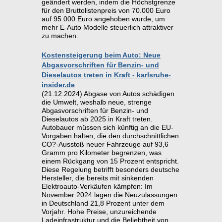
geändert werden, indem die Höchstgrenze
für den Bruttolistenpreis von 70.000 Euro
auf 95.000 Euro angehoben wurde, um
mehr E-Auto Modelle steuerlich attraktiver
zu machen.
Kostensteigerung beim Auto: Neue
Abgasvorschriften für Benzin- und
Dieselautos treten in Kraft - karlsruhe-
insider.de
(21.12.2024) Abgase von Autos schädigen
die Umwelt, weshalb neue, strenge
Abgasvorschriften für Benzin- und
Dieselautos ab 2025 in Kraft treten.
Autobauer müssen sich künftig an die EU-
Vorgaben halten, die den durchschnittlichen
CO?-Ausstoß neuer Fahrzeuge auf 93,6
Gramm pro Kilometer begrenzen, was
einem Rückgang von 15 Prozent entspricht.
Diese Regelung betrifft besonders deutsche
Hersteller, die bereits mit sinkenden
Elektroauto-Verkäufen kämpfen: Im
November 2024 lagen die Neuzulassungen
in Deutschland 21,8 Prozent unter dem
Vorjahr. Hohe Preise, unzureichende
Ladeinfrastruktur und die Beliebtheit von