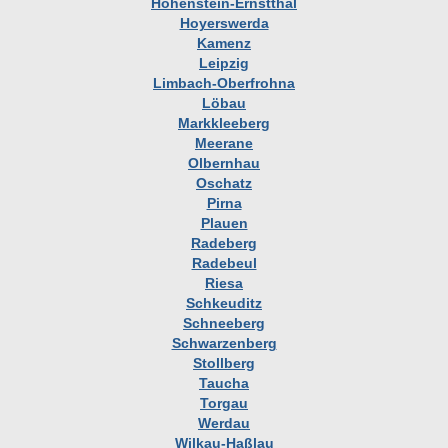
Hohenstein-Ernstthal
Hoyerswerda
Kamenz
Leipzig
Limbach-Oberfrohna
Löbau
Markkleeberg
Meerane
Olbernhau
Oschatz
Pirna
Plauen
Radeberg
Radebeul
Riesa
Schkeuditz
Schneeberg
Schwarzenberg
Stollberg
Taucha
Torgau
Werdau
Wilkau-Haßlau