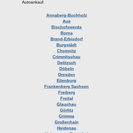
Autoankauf.
Annaberg-Buchholz
Aue
Bischofswerda
Borna
Brand-Erbisdorf
Burgstädt
Chemnitz
Crimmitschau
Delitzsch
Döbeln
Dresden
Eilenburg
Frankenberg Sachsen
Freiberg
Freital
Glauchau
Görlitz
Grimma
Großenhain
Heidenau