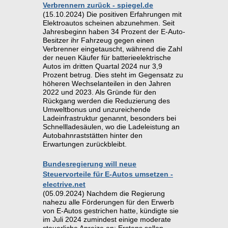
Verbrennern zurück - spiegel.de
(15.10.2024) Die positiven Erfahrungen mit
Elektroautos scheinen abzunehmen. Seit
Jahresbeginn haben 34 Prozent der E-Auto-
Besitzer ihr Fahrzeug gegen einen
Verbrenner eingetauscht, während die Zahl
der neuen Käufer für batterieelektrische
Autos im dritten Quartal 2024 nur 3,9
Prozent betrug. Dies steht im Gegensatz zu
höheren Wechselanteilen in den Jahren
2022 und 2023. Als Gründe für den
Rückgang werden die Reduzierung des
Umweltbonus und unzureichende
Ladeinfrastruktur genannt, besonders bei
Schnellladesäulen, wo die Ladeleistung an
Autobahnraststätten hinter den
Erwartungen zurückbleibt.
Bundesregierung will neue
Steuervorteile für E-Autos umsetzen -
electrive.net
(05.09.2024) Nachdem die Regierung
nahezu alle Förderungen für den Erwerb
von E-Autos gestrichen hatte, kündigte sie
im Juli 2024 zumindest einige moderate
steuerliche Anreize an: Erstens sollen